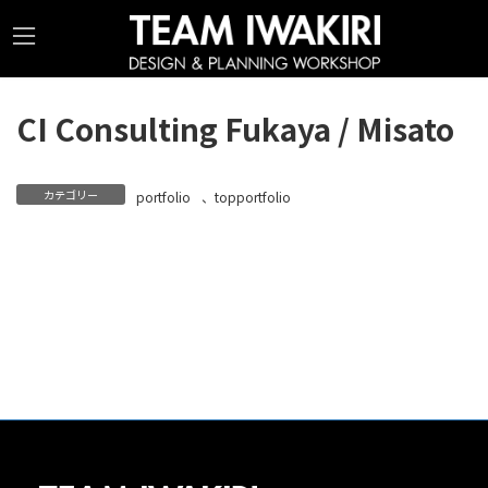
コ
ナ
ン
ビ
テ
ゲ
ン
ー
CI Consulting Fukaya / Misato
ツ
シ
へ
ョ
ス
ン
カテゴリー
portfolio
、
topportfolio
キ
に
ッ
移
プ
動
©2026 TEAM IWAKIRI All rights reserved