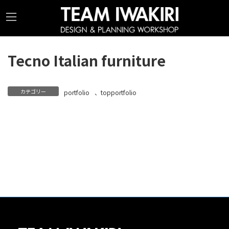
コ
ナ
ン
ビ
テ
ゲ
ン
ー
Tecno Italian furniture
ツ
シ
へ
ョ
ス
ン
カテゴリー
portfolio
、
topportfolio
キ
に
ッ
移
プ
動
©2026 TEAM IWAKIRI All rights reserved