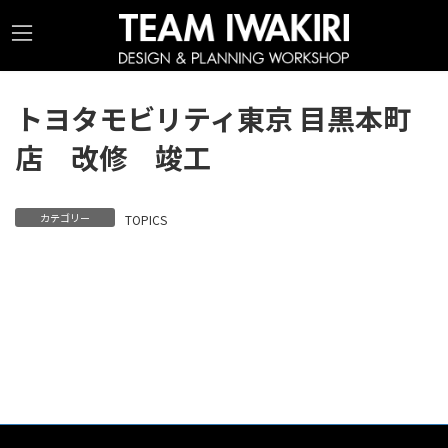
コ
ナ
ン
ビ
テ
ゲ
ン
ー
トヨタモビリティ東京 目黒本町
ツ
シ
店 改修 竣工
へ
ョ
ス
ン
キ
に
カテゴリー
TOPICS
ッ
移
プ
動
©2026 TEAM IWAKIRI All rights reserved