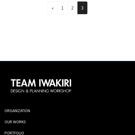
固
固
固
«
1
2
3
定
定
定
投
ペ
ペ
ペ
ー
ー
ー
稿
ジ
ジ
ジ
©2026 TEAM IWAKIRI All rights reserved
の
ペ
ー
ORGANIZATION
ジ
OUR WORKS
PORTFOLIO