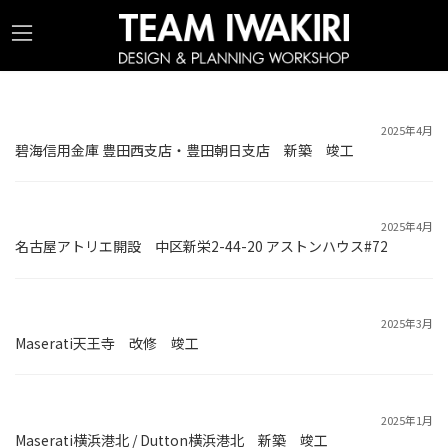
コ
ナ
ン
ビ
テ
ゲ
ン
ー
ツ
シ
2025年4月
碧海信用金庫 豊田西支店・豊田朝日支店 新築 竣工
へ
ョ
ス
ン
キ
に
2025年4月
ッ
移
名古屋アトリエ開設 中区新栄2-44-20 アストンハウス#72
プ
動
2025年3月
Maserati天王寺 改修 竣工
2025年1月
Maserati横浜港北 / Dutton横浜港北 新築 竣工