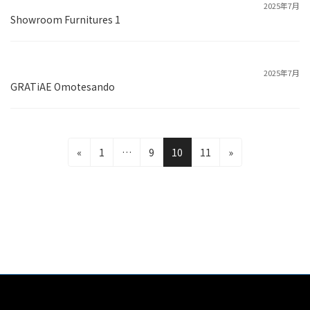
2025年7月
Showroom Furnitures 1
2025年7月
GRATiAE Omotesando
固
固
固
固
«
1
…
9
10
11
»
定
定
定
定
投
ペ
ペ
ペ
ペ
ー
ー
ー
ー
稿
ジ
ジ
ジ
ジ
©2026 TEAM IWAKIRI All rights reserved
の