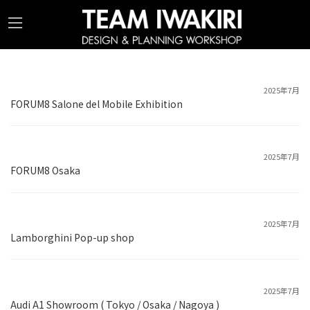
コ
ナ
ン
ビ
テ
ゲ
ン
ー
ツ
シ
2025年7月
FORUM8 Salone del Mobile Exhibition
へ
ョ
ス
ン
キ
に
2025年7月
ッ
移
FORUM8 Osaka
プ
動
2025年7月
Lamborghini Pop-up shop
2025年7月
Audi A1 Showroom ( Tokyo / Osaka / Nagoya )