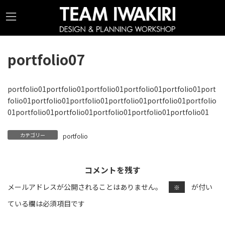
コ
ナ
ン
ビ
テ
ゲ
ン
ー
portfolio07
ツ
シ
へ
ョ
portfolio01portfolio01portfolio01portfolio01portfolio01port
ス
ン
folio01portfolio01portfolio01portfolio01portfolio01portfolio
キ
に
01portfolio01portfolio01portfolio01portfolio01portfolio01
ッ
移
プ
動
カテゴリー
portfolio
コメントを残す
メールアドレスが公開されることはありません。
が付い
※
ている欄は必須項目です