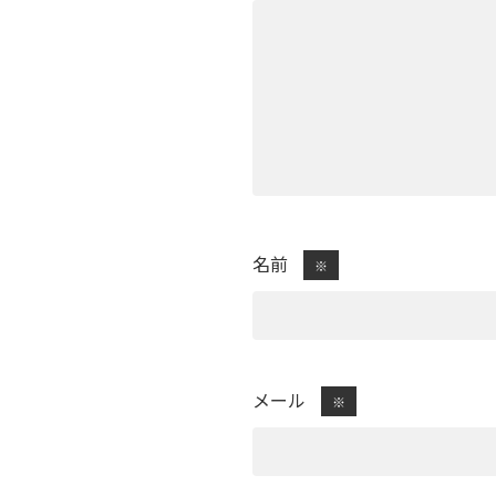
名前
※
メール
※