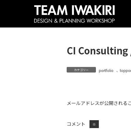
コ
ナ
ン
ビ
テ
ゲ
ン
ー
ツ
シ
CI Consult
へ
ョ
ス
ン
キ
に
カテゴリー
portfolio
、
toppor
ッ
移
プ
動
メールアドレスが公開される
コメント
※