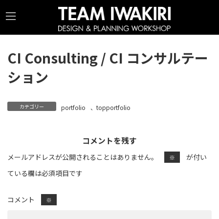
コ
ナ
ン
ビ
テ
ゲ
ン
ー
CI Consulting / CI コンサルテー
ツ
シ
ション
へ
ョ
ス
ン
キ
に
カテゴリー
portfolio
、
topportfolio
ッ
移
プ
動
コメントを残す
メールアドレスが公開されることはありません。
が付い
※
ている欄は必須項目です
コメント
※