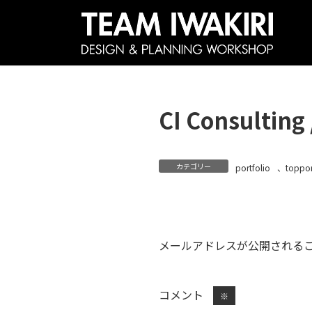
コ
ナ
ン
ビ
テ
ゲ
ン
ー
ツ
シ
CI Consult
へ
ョ
ス
ン
キ
に
カテゴリー
portfolio
、
toppor
ッ
移
プ
動
メールアドレスが公開される
コメント
※