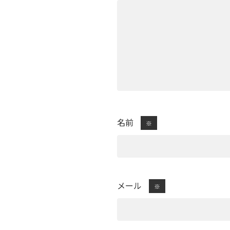
名前
※
メール
※