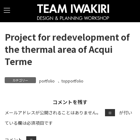
コ
ナ
ン
ビ
テ
ゲ
ン
ー
Project for redevelopment of
ツ
シ
the thermal area of Acqui
へ
ョ
ス
ン
Terme
キ
に
ッ
移
カテゴリー
portfolio
、
topportfolio
プ
動
コメントを残す
メールアドレスが公開されることはありません。
が付い
※
ている欄は必須項目です
コメント
※